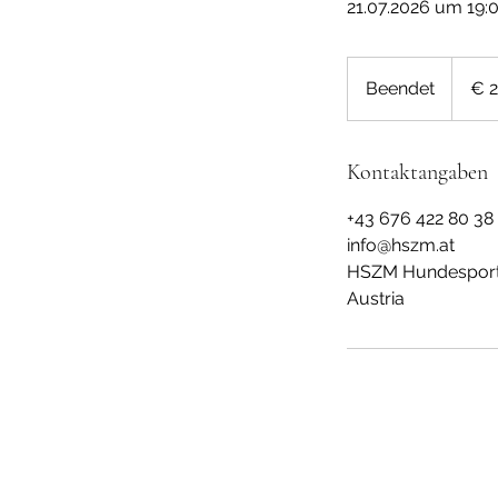
21.07.2026 um 19:
24
Euro
Beendet
B
€ 
e
e
n
Kontaktangaben
d
+43 676 422 80 38
e
info@hszm.at
t
HSZM Hundesportz
Austria