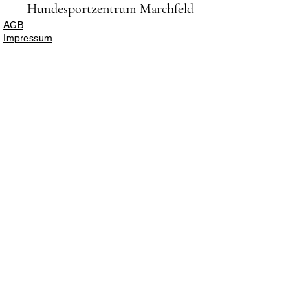
Hundesportzentrum Marchfeld
AGB
Impressum
Datenschutz
Anmeldung und Informationen:
Sylvia Podkowicz (Schriftführerin)
0676/422 80 38 oder per
E-Mail:
info@hszm.at
Bankverbindung:
AT733209200001035724