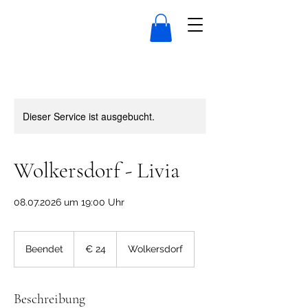
Dieser Service ist ausgebucht.
Wolkersdorf - Livia
08.07.2026 um 19:00 Uhr
24
Euro
Beendet
B
€ 24
Wolkersdorf
e
e
n
Beschreibung
d