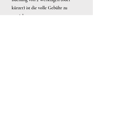
kürzer) ist die volle Gebühr zu
entrichten.
Seminare, Workshops & Events
Bei Buchung eines Seminares,
Workshop oder Events ist der
Gesamtbetrag innerhalb von 14 Tagen
zu begleichen. Innerhalb der ersten 14
Tage nach Buchung ist eine
kostenfreie Stornierung möglich. Ab
dem 15. Tag nach Buchung fallen 100%
Stornogebühren an.
6. Terminabsagen
Das Hundesportzentrum Marchfeld