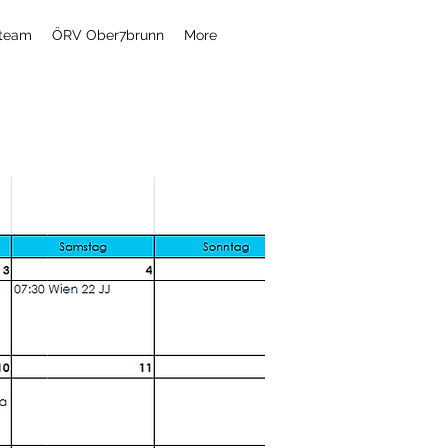
zteam
ÖRV Ober7brunn
More