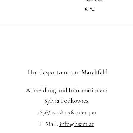
24
€ 24
Euro
Hundesportzentrum Marchfeld
Anmeldung und Informationen:
Sylvia Podkowicz
0676/422 80 38 oder per
E-Mail:
info@hszm.at