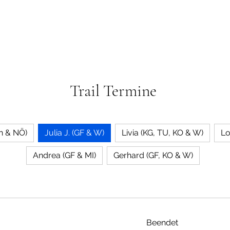
Trail Termine
n & NÖ)
Julia J. (GF & W)
Livia (KG, TU, KO & W)
Andrea (GF & MI)
Gerhard (GF, KO & W)
Beendet