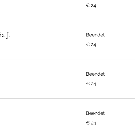
24
€ 24
Euro
a J.
Beendet
24
€ 24
Euro
Beendet
24
€ 24
Euro
Beendet
24
€ 24
Euro