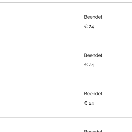
Beendet
24
€ 24
Euro
Beendet
24
€ 24
Euro
Beendet
24
€ 24
Euro
Beendet