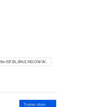
Lotte (GF,BL,BN,E,ND,OW,WN,NK,MD,TU,ZT)
Trainer oben