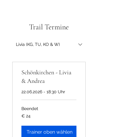
Trail Termine
Livia (KG, TU, KO & W)
Schönkirchen - Livia
& Andrea
22.06.2026 - 18:30 Uhr
Beendet
24
€ 24
Euro
Trainer oben wählen