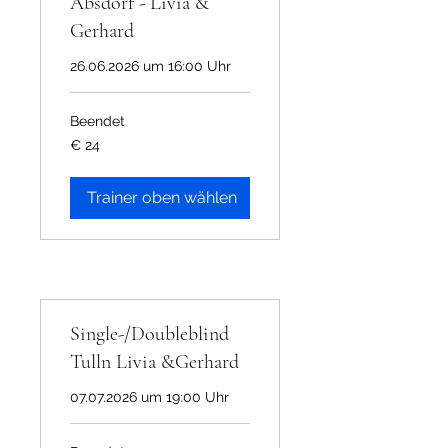
Absdorf - Livia &
Gerhard
26.06.2026 um 16:00 Uhr
Beendet
24
€ 24
Euro
Trainer oben wählen
Single-/Doubleblind
Tulln Livia &Gerhard
07.07.2026 um 19:00 Uhr