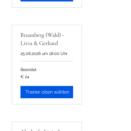
Bisamberg (Wald) -
Livia & Gerhard
25.06.2026 um 18:00 Uhr
Beendet
24
€ 24
Euro
Trainer oben wählen