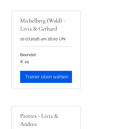
Michelberg (Wald) -
Livia & Gerhard
10.07.2026 um 16:00 Uhr
Beendet
24
€ 24
Euro
Trainer oben wählen
Prottes - Livia &
Andrea