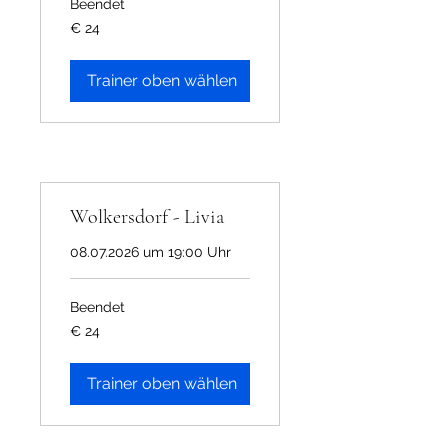
Beendet
24
€ 24
Euro
Trainer oben wählen
Wolkersdorf - Livia
08.07.2026 um 19:00 Uhr
Beendet
24
€ 24
Euro
Trainer oben wählen