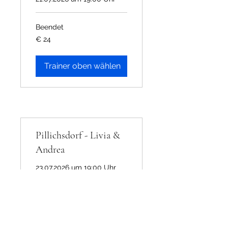
Beendet
24
€ 24
Euro
Trainer oben wählen
Pillichsdorf - Livia &
Andrea
23.07.2026 um 19:00 Uhr
Beendet
24
€ 24
Euro