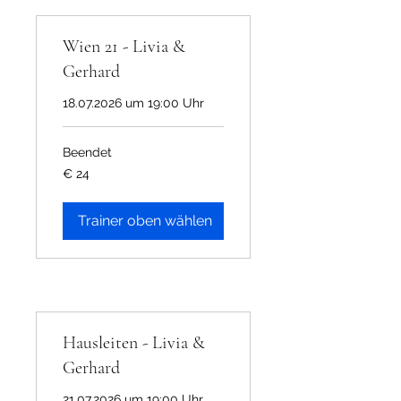
Wien 21 - Livia &
Gerhard
18.07.2026 um 19:00 Uhr
Beendet
24
€ 24
Euro
Trainer oben wählen
Hausleiten - Livia &
Gerhard
21.07.2026 um 19:00 Uhr