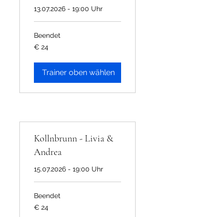
13.07.2026 - 19:00 Uhr
Beendet
24
€ 24
Euro
Trainer oben wählen
Kollnbrunn - Livia &
Andrea
15.07.2026 - 19:00 Uhr
Beendet
24
€ 24
Euro