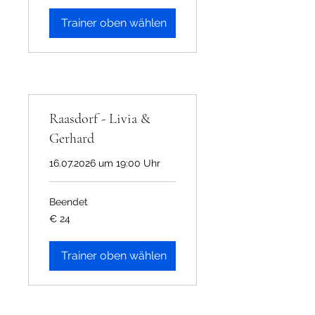
Trainer oben wählen
Raasdorf - Livia &
Gerhard
16.07.2026 um 19:00 Uhr
Beendet
24
€ 24
Euro
Trainer oben wählen