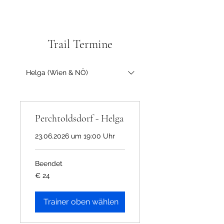
Trail Termine
Helga (Wien & NÖ)
Perchtoldsdorf - Helga
23.06.2026 um 19:00 Uhr
Beendet
24
€ 24
Euro
Trainer oben wählen