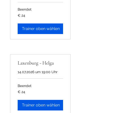
Beendet
24
€ 24
Euro
Trainer oben wählen
Laxenburg - Helga
14.07.2026 um 19:00 Uhr
Beendet
24
€ 24
Euro
Trainer oben wählen