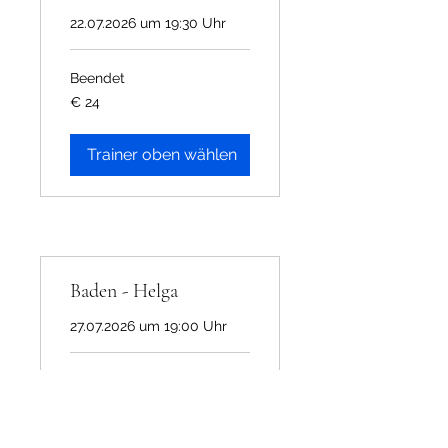
22.07.2026 um 19:30 Uhr
Beendet
24
€ 24
Euro
Trainer oben wählen
Baden - Helga
27.07.2026 um 19:00 Uhr
Beendet
24
€ 24
Euro