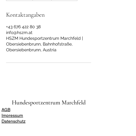
e
n
Kontaktangaben
d
e
+43 676 422 80 38
t
info@hszm.at
HSZM Hundesportzentrum Marchfeld |
Obersiebenbrunn, Bahnhofstraße,
Obersiebenbrunn, Austria
Hundesportzentrum Marchfeld
AGB
Impressum
Datenschutz