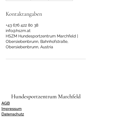
e
n
Kontaktangaben
d
e
+43 676 422 80 38
t
info@hszm.at
HSZM Hundesportzentrum Marchfeld |
Obersiebenbrunn, Bahnhofstraße,
Obersiebenbrunn, Austria
Hundesportzentrum Marchfeld
AGB
Impressum
Datenschutz