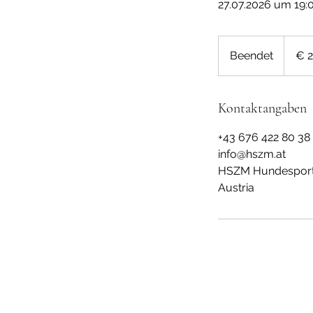
27.07.2026 um 19:
24
Euro
Beendet
B
€ 
e
e
n
Kontaktangaben
d
+43 676 422 80 38
e
info@hszm.at
t
HSZM Hundesportz
Austria