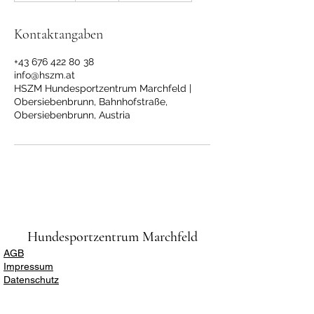
e
n
Kontaktangaben
d
e
+43 676 422 80 38
t
info@hszm.at
HSZM Hundesportzentrum Marchfeld |
Obersiebenbrunn, Bahnhofstraße,
Obersiebenbrunn, Austria
Hundesportzentrum Marchfeld
AGB
Impressum
Datenschutz