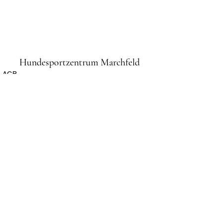
Hundesportzentrum Marchfeld
AGB
Impressum
Datenschutz
Anmeldung und Informationen:
Sylvia Podkowicz (Schriftführerin)
0676/422 80 38 oder per
E-Mail:
info@hszm.at
Bankverbindung: