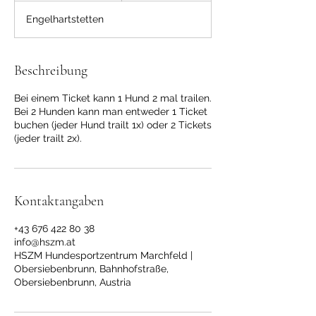
e
Engelhartstetten
n
d
e
t
Beschreibung
Bei einem Ticket kann 1 Hund 2 mal trailen.
Bei 2 Hunden kann man entweder 1 Ticket
buchen (jeder Hund trailt 1x) oder 2 Tickets
(jeder trailt 2x).
Kontaktangaben
+43 676 422 80 38
info@hszm.at
HSZM Hundesportzentrum Marchfeld |
Obersiebenbrunn, Bahnhofstraße,
Obersiebenbrunn, Austria