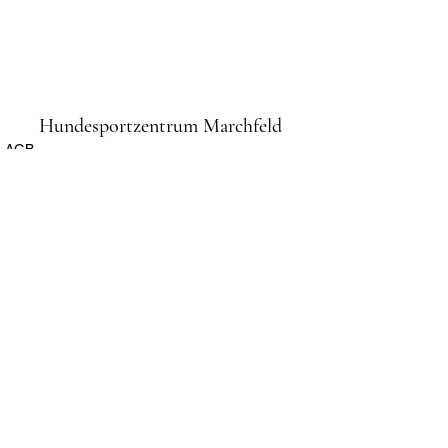
Hundesportzentrum Marchfeld
AGB
Impressum
Datenschutz
Anmeldung und Informationen:
Sylvia Podkowicz (Schriftführerin)
0676/422 80 38 oder per
E-Mail:
info@hszm.at
Bankverbindung: