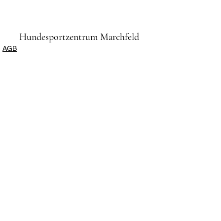
Hundesportzentrum Marchfeld
AGB
Impressum
Datenschutz
Anmeldung und Informationen:
Sylvia Podkowicz (Schriftführerin)
0676/422 80 38 oder per
E-Mail:
info@hszm.at
Bankverbindung:
AT733209200001035724