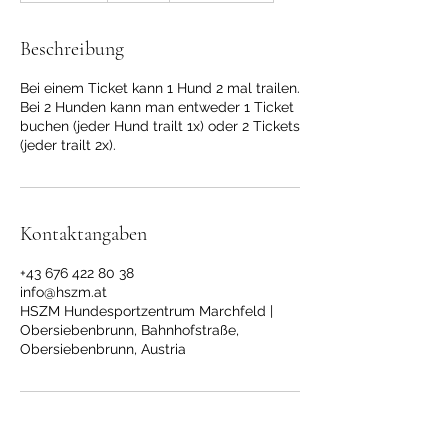
e
n
Beschreibung
d
e
Bei einem Ticket kann 1 Hund 2 mal trailen.
t
Bei 2 Hunden kann man entweder 1 Ticket
buchen (jeder Hund trailt 1x) oder 2 Tickets
(jeder trailt 2x).
Kontaktangaben
+43 676 422 80 38
info@hszm.at
HSZM Hundesportzentrum Marchfeld |
Obersiebenbrunn, Bahnhofstraße,
Obersiebenbrunn, Austria