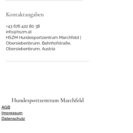
e
n
Kontaktangaben
d
e
+43 676 422 80 38
t
info@hszm.at
HSZM Hundesportzentrum Marchfeld |
Obersiebenbrunn, Bahnhofstraße,
Obersiebenbrunn, Austria
Hundesportzentrum Marchfeld
AGB
Impressum
Datenschutz