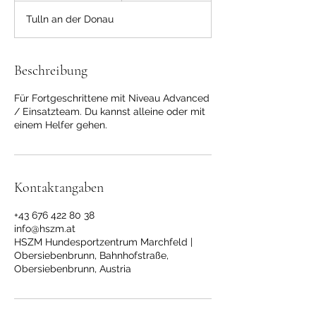
e
Tulln an der Donau
n
d
e
t
Beschreibung
Für Fortgeschrittene mit Niveau Advanced
/ Einsatzteam. Du kannst alleine oder mit
einem Helfer gehen.
Kontaktangaben
+43 676 422 80 38
info@hszm.at
HSZM Hundesportzentrum Marchfeld |
Obersiebenbrunn, Bahnhofstraße,
Obersiebenbrunn, Austria