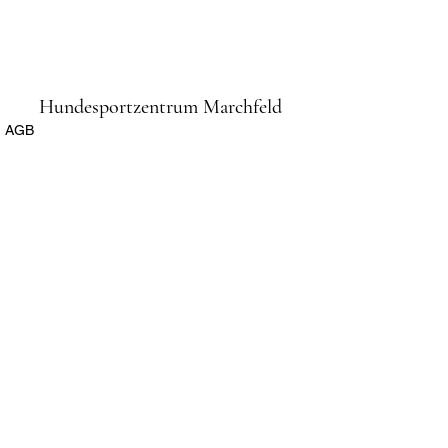
Hundesportzentrum Marchfeld
AGB
Impressum
Datenschutz
Anmeldung und Informationen:
Sylvia Podkowicz (Schriftführerin)
0676/422 80 38 oder per
E-Mail:
info@hszm.at
Bankverbindung:
AT733209200001035724