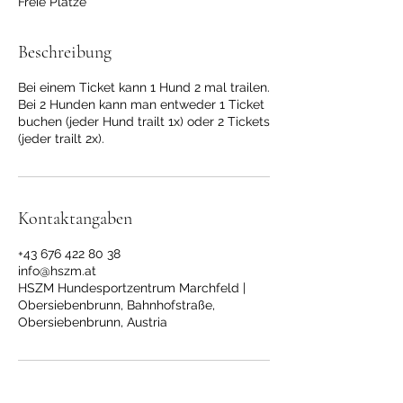
Freie Plätze
d
e
t
Beschreibung
Bei einem Ticket kann 1 Hund 2 mal trailen.
Bei 2 Hunden kann man entweder 1 Ticket
buchen (jeder Hund trailt 1x) oder 2 Tickets
(jeder trailt 2x).
Kontaktangaben
+43 676 422 80 38
info@hszm.at
HSZM Hundesportzentrum Marchfeld |
Obersiebenbrunn, Bahnhofstraße,
Obersiebenbrunn, Austria