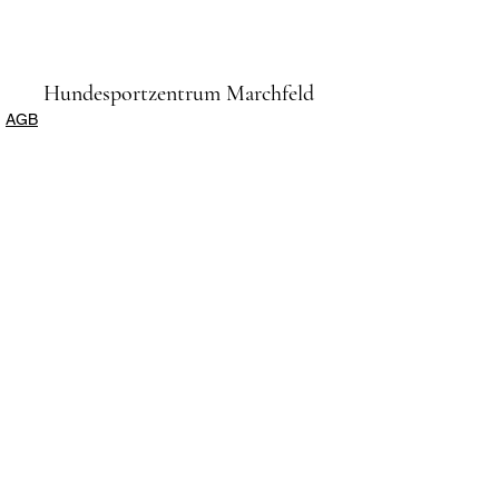
Hundesportzentrum Marchfeld
AGB
Impressum
Datenschutz
Anmeldung und Informationen:
Sylvia Podkowicz (Schriftführerin)
0676/422 80 38 oder per
E-Mail:
info@hszm.at
Bankverbindung:
AT733209200001035724