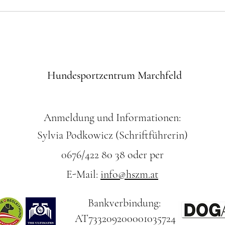
Hundesportzentrum Marchfeld
Anmeldung und Informationen:
Sylvia Podkowicz (Schriftführerin)
0676/422 80 38 oder per
E-Mail:
info@hszm.at
Bankverbindung:
AT733209200001035724