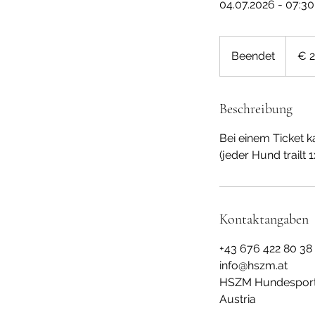
04.07.2026 - 07:30
24
Euro
Beendet
B
€ 
e
e
n
Beschreibung
d
Bei einem Ticket 
e
(jeder Hund trailt 1x
t
Kontaktangaben
+43 676 422 80 38
info@hszm.at
HSZM Hundesportz
Austria